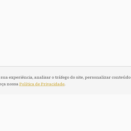
a experiência, analisar o tráfego do site, personalizar conteúdo 
heça nossa
Política de Privacidade
.
Resumo dos serviços
o é pensado para fortalecer sua
de clientes.