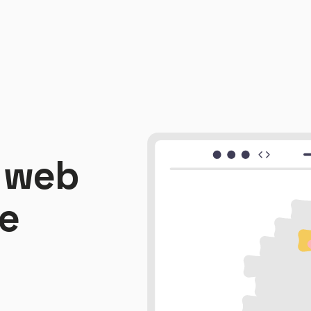
 web
e