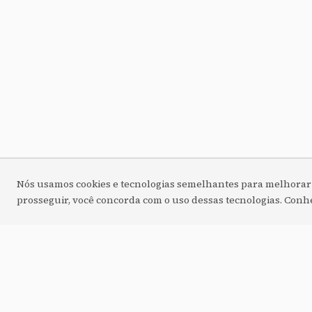
Nós usamos cookies e tecnologias semelhantes para melhorar su
prosseguir, você concorda com o uso dessas tecnologias. Con
Escolha a solução ideal para a sua fase atual. Cada serviç
presença digital e acelerar a captação 