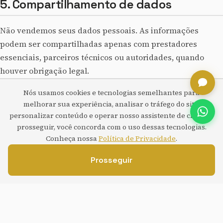
5. Compartilhamento de dados
Não vendemos seus dados pessoais. As informações
podem ser compartilhadas apenas com prestadores
essenciais, parceiros técnicos ou autoridades, quando
houver obrigação legal.
Nós usamos cookies e tecnologias semelhantes para
6. Cookies e tecnologias semelhantes
melhorar sua experiência, analisar o tráfego do site,
personalizar conteúdo e operar nosso assistente de chat. Ao
prosseguir, você concorda com o uso dessas tecnologias.
Utilizamos cookies e armazenamento local para
Conheça nossa
Política de Privacidade
.
preferências como tema e idioma, além de tecnologias de
análise e segurança providas por serviços como o Google.
Prosseguir
Você pode gerenciar cookies no navegador, mas desativar
tecnologias essenciais pode afetar o funcionamento do
site.