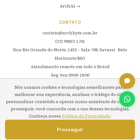
ArchAI →
CONTATO
contato@archbyte.com.br
(32) 99832-1701
Rua Rio Grande do Norte, 1435 – Sala 708, Savassi · Belo
Horizonte/MG
Atendimento remoto em todo o Brasil
Seg-Sex 09:00-18:00
Sáb 12:00-16:00
Nós usamos cookies e tecnologias semelhantes para
melhorar sua experiência, analisar o tráfego do site,
LEGAL
personalizar conteúdo e operar nosso assistente de chat. Ao
prosseguir, você concorda com o uso dessas tecnologias.
Política de Privacidade
Conheça nossa
Política de Privacidade
.
Prosseguir
© 2026 ArchByte. Todos os direitos reservados.